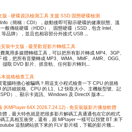
2 免安裝中文版 - 硬碟資訊檢測工具 支援 SSD 固態硬碟檢測
DiskInfo（簡稱：CDI），啟動後即可顯示硬碟的健康狀態、溫
般傳統硬碟（HDD）、固態硬碟（SSD，包含 Intel、
inx 等品牌），並且也相容部分外接式 USB ...
5.22 免安裝中文版 - 最受歡迎影片轉檔工具
y）- 免費萬用多媒體轉檔工具，可以把所有影片轉成 MP4、3GP、
WF 檔，把所有音樂轉成 MP3、WMA、MMF、AMR、OGG、
、擷取 DVD 影片、抓音軌、任何影片轉到...
 硬體基本規格檢查工具
程式，買電腦時擔心被騙嗎？用這支小程式檢查一下 CPU 的規格
的詳細規格、CPU 的 L1、L2 快取大小、主機板型號、記
、顯示卡資訊、Windows 及 DirectX 版本...
版 (KMPlayer 64X 2026.7.24.12) - 免安裝版影片播放軟體
影片播放軟體，最大特色就是把很多影片解碼工具通通包在它的程式
具相互衝突，還有，跟 MPlayer 一樣可以預覽 BT 未下
tube 這類網站抓下來的 FLV 影片檔，下載的影片幾...