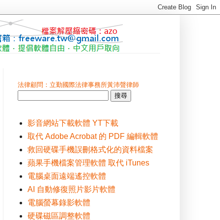
法律顧問：立勤國際法律事務所黃沛聲律師
影音網站下載軟體 YT下載
取代 Adobe Acrobat 的 PDF 編輯軟體
救回硬碟手機誤刪格式化的資料檔案
蘋果手機檔案管理軟體 取代 iTunes
電腦桌面遠端遙控軟體
AI 自動修復照片影片軟體
電腦螢幕錄影軟體
硬碟磁區調整軟體