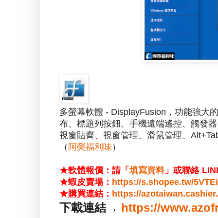
多螢幕軟體 - DisplayFusion
布、標題列按鈕、手機遠端遙控、觸發器、
視窗貼齊、視窗管理、滑鼠管理、Alt+T
（
阿榮福利味
）
★軟體報價：請「
填寫資料
」或聯絡 LIN
★蝦皮賣場：
https://s.shopee.tw/5VT
★購買連結：
https://azotaiwan.cashie
下載連結→
https://www.azof