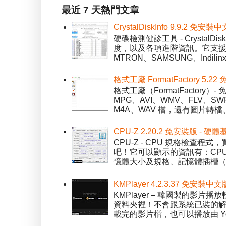
最近 7 天熱門文章
CrystalDiskInfo 9.9.
硬碟檢測健診工具 - Crystal
度，以及各項進階資訊。它支援一
MTRON、SAMSUNG、Indil
格式工廠 FormatFactory 
格式工廠（FormatFactor
MPG、AVI、WMV、FLV、S
M4A、WAV 檔，還有圖片轉檔
CPU-Z 2.20.2 免安裝版 -
CPU-Z - CPU 規格檢查
吧！它可以顯示的資訊有：CPU 
憶體大小及規格、記憶體插槽（SPD）
KMPlayer 4.2.3.37 免安裝中文
KMPlayer – 韓國製的
資料夾裡！不會跟系統已裝的解碼工
載完的影片檔，也可以播放由 You