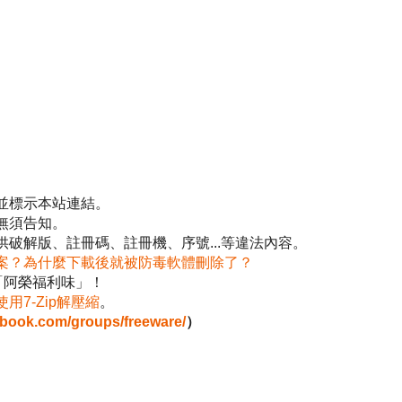
並標示本站連結。
無須告知。
破解版、註冊碼、註冊機、序號...等違法內容。
案？為什麼下載後就被防毒軟體刪除了？
「阿榮福利味」！
使用7-Zip解壓縮
。
ebook.com/groups/freeware/
）