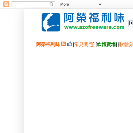
阿榮福利味
[
常見問題
] [
軟體賣場
] [
軟體