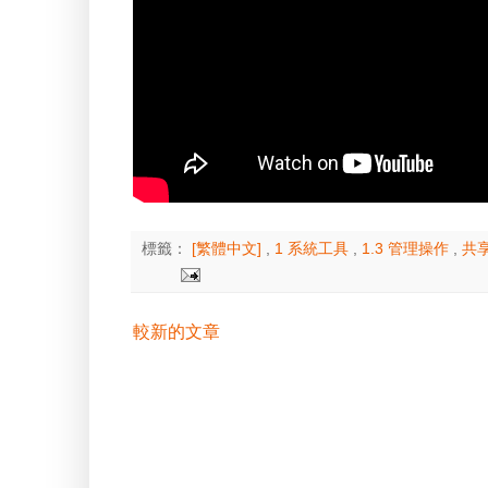
標籤：
[繁體中文]
,
1 系統工具
,
1.3 管理操作
,
共
較新的文章