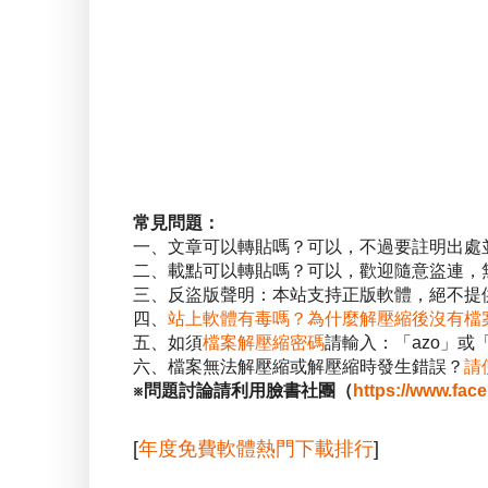
常見問題：
一、文章可以轉貼嗎？可以，不過要註明出處
二、載點可以轉貼嗎？可以，歡迎隨意盜連，
三、反盜版聲明：本站支持正版軟體，絕不提供
四、
站上軟體有毒嗎？為什麼解壓縮後沒有檔
五、如須
檔案解壓縮密碼
請輸入：「azo」或
六、檔案無法解壓縮或解壓縮時發生錯誤？
請
※問題討論請利用臉書社團（
https://www.fac
[
年度免費軟體熱門下載排行
]