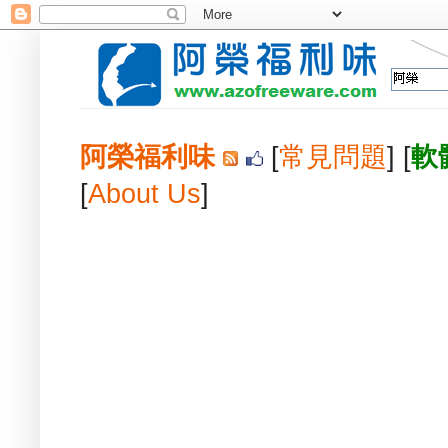
阿榮福利味
[
常見問題
] [
軟
[
About Us
]