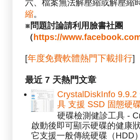
六、檔案無法解壓縮或解壓縮
縮
。
※問題討論請利用臉書社團
（
https://www.facebook.com
[
年度免費軟體熱門下載排行
]
最近 7 天熱門文章
CrystalDiskInfo
具 支援 SSD 固態硬
硬碟檢測健診工具 - Cry
啟動後即可顯示硬碟的健康
它支援一般傳統硬碟（HDD