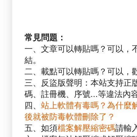
常見問題：
一、文章可以轉貼嗎？可以，
結。
二、載點可以轉貼嗎？可以，
三、反盜版聲明：本站支持正
碼、註冊機、序號...等違法內
四、
站上軟體有毒嗎？為什麼
後就被防毒軟體刪除了？
五、如須
檔案解壓縮密碼
請輸