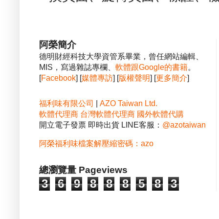
阿榮簡介
德明財經科技大學資管系畢業，曾任網站編輯、
MIS，寫過雜誌專欄、
軟體跟Google的書籍
。
[
Facebook
] [
媒體專訪
] [
版權聲明
] [
更多簡介
]
福利味有限公司
|
AZO Taiwan Ltd.
軟體代理商
台灣軟體代理商
國外軟體代購
開立電子發票 即時出貨 LINE客服：
@azotaiwan
阿榮福利味檔案解壓縮密碼：azo
總瀏覽量 Pageviews
3
6
9
8
8
8
5
8
3