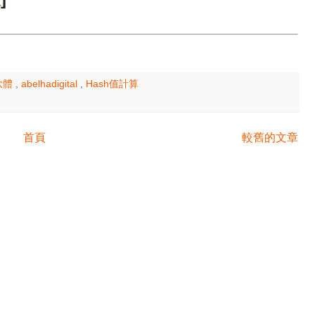
軟體
,
abelhadigital
,
Hash值計算
首頁
較舊的文章