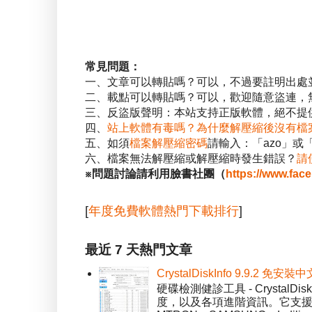
常見問題：
一、文章可以轉貼嗎？可以，不過要註明出處
二、載點可以轉貼嗎？可以，歡迎隨意盜連，
三、反盜版聲明：本站支持正版軟體，絕不提供
四、
站上軟體有毒嗎？為什麼解壓縮後沒有檔
五、如須
檔案解壓縮密碼
請輸入：「azo」或
六、檔案無法解壓縮或解壓縮時發生錯誤？
請
※問題討論請利用臉書社團（
https://www.fac
[
年度免費軟體熱門下載排行
]
最近 7 天熱門文章
CrystalDiskInfo 9.9.
硬碟檢測健診工具 - Crystal
度，以及各項進階資訊。它支援一