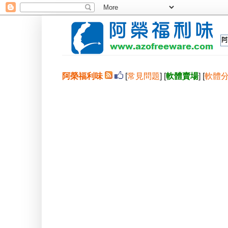
阿榮福利味
[
常見問題
] [
軟體賣場
] [
軟體