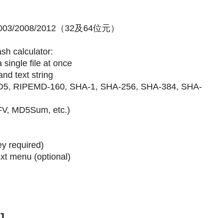
/2003/2008/2012（32及64位元）
ash calculator:
 single file at once
and text string
MD5, RIPEMD-160, SHA-1, SHA-256, SHA-384, SHA-
SFV, MD5Sum, etc.)
ey required)
xt menu (optional)
版
]