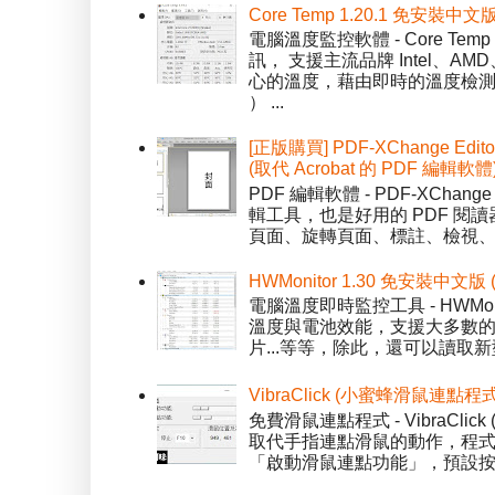
Core Temp 1.20.1 免安裝
電腦溫度監控軟體 - Core 
訊， 支援主流品牌 Intel、
心的溫度，藉由即時的溫度檢測
） ...
[正版購買] PDF-XChange Edi
(取代 Acrobat 的 PDF 編輯軟體
PDF 編輯軟體 - PDF-XChange 
輯工具，也是好用的 PDF 閱讀
頁面、旋轉頁面、標註、檢視、修
HWMonitor 1.30 免安裝中文版
電腦溫度即時監控工具 - HWMo
溫度與電池效能，支援大多數的感應
片...等等，除此，還可以讀取新型
VibraClick (小蜜蜂滑鼠連點程
免費滑鼠連點程式 - VibraCl
取代手指連點滑鼠的動作，程式預
「啟動滑鼠連點功能」，預設按「