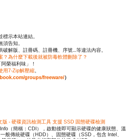
並標示本站連結。
無須告知。
破解版、註冊碼、註冊機、序號...等違法內容。
案？為什麼下載後就被防毒軟體刪除了？
「阿榮福利味」！
使用7-Zip解壓縮
。
ebook.com/groups/freeware/
）
2 免安裝中文版 - 硬碟資訊檢測工具 支援 SSD 固態硬碟檢測
DiskInfo（簡稱：CDI），啟動後即可顯示硬碟的健康狀態、溫
般傳統硬碟（HDD）、固態硬碟（SSD，包含 Intel、