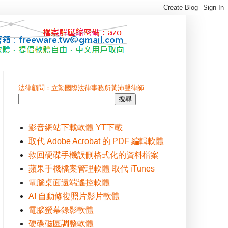
法律顧問：立勤國際法律事務所黃沛聲律師
影音網站下載軟體 YT下載
取代 Adobe Acrobat 的 PDF 編輯軟體
救回硬碟手機誤刪格式化的資料檔案
蘋果手機檔案管理軟體 取代 iTunes
電腦桌面遠端遙控軟體
AI 自動修復照片影片軟體
電腦螢幕錄影軟體
硬碟磁區調整軟體