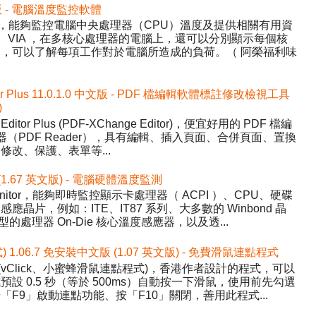
中文版 - 電腦溫度監控軟體
Temp，能夠監控電腦中央處理器（CPU）溫度及提供相關有用資
AMD、VIA ，在多核心處理器的電腦上，還可以分別顯示每個核
，可以了解每項工作對於電腦所造成的負荷。（ 阿榮福利味
tor Plus 11.0.1.0 中文版 - PDF 檔編輯軟體標註修改檢視工具
)
Editor Plus (PDF-XChange Editor)，便宜好用的 PDF 檔編
器（PDF Reader），具有編輯、插入頁面、合併頁面、置換
改、保護、表單等...
 (1.67 英文版) - 電腦硬體溫度監測
nitor，能夠即時監控顯示卡處理器（ ACPI ）、CPU、硬碟
晶片，例如：ITE、IT87 系列、大多數的 Winbond 晶
的處理器 On-Die 核心溫度感應器，以及透...
式) 1.06.7 免安裝中文版 (1.07 英文版) - 免費滑鼠連點程式
ick (vClick、小蜜蜂滑鼠連點程式)，香港作者設計的程式，可以
設 0.5 秒（等於 500ms）自動按一下滑鼠，使用前先勾選
F9」啟動連點功能、按「F10」關閉，善用此程式...