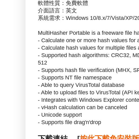
軟體性質：免費軟體
介面語言：英文
系統需求：Windows 10/8.x/7/Vista/XP
MultiHasher Portable is a freeware file h
- Calculate one or more hash values for a
- Calculate hash values for multiple files 
- Supported hash algorithms: CRC32, 
512
- Supports hash file verification (MHX, 
- Supports NT file namespace
- Able to query VirusTotal database
- Able to upload files to VirusTotal (API k
- Integrates with Windows Explorer conte
- vHash calculation can be canceled
- Unicode support
- Supports file drag'n'drop
下載連結→ [
按此下載免安裝