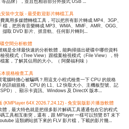
inx 等品牌），並且也相容部分外接式 USB ...
5.22 免安裝中文版 - 最受歡迎影片轉檔工具
y）- 免費萬用多媒體轉檔工具，可以把所有影片轉成 MP4、3GP、
WF 檔，把所有音樂轉成 MP3、WMA、MMF、AMR、OGG、
、擷取 DVD 影片、抓音軌、任何影片轉到...
 - 硬碟空間分析軟體
ree，號稱是全球最快速的分析軟體，能夠掃描出硬碟中哪些資料
式（Tree View）跟檔案檢視模式（File View），特
檔案，了解其佔用的大小。（ 阿榮福利味 ）
 硬體基本規格檢查工具
程式，買電腦時擔心被騙嗎？用這支小程式檢查一下 CPU 的規格
的詳細規格、CPU 的 L1、L2 快取大小、主機板型號、記
、顯示卡資訊、Windows 及 DirectX 版本...
版 (KMPlayer 64X 2026.7.24.12) - 免安裝版影片播放軟體
影片播放軟體，最大特色就是把很多影片解碼工具通通包在它的程式
具相互衝突，還有，跟 MPlayer 一樣可以預覽 BT 未下
tube 這類網站抓下來的 FLV 影片檔，下載的影片幾...