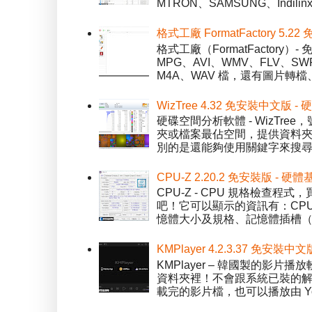
MTRON、SAMSUNG、Indil
格式工廠 FormatFactory 
格式工廠（FormatFactor
MPG、AVI、WMV、FLV、S
M4A、WAV 檔，還有圖片轉檔
WizTree 4.32 免安裝中文版
硬碟空間分析軟體 - WizT
夾或檔案最佔空間，提供資料夾檢視模
別的是還能夠使用關鍵字來搜尋
CPU-Z 2.20.2 免安裝版 -
CPU-Z - CPU 規格檢查
吧！它可以顯示的資訊有：CPU 
憶體大小及規格、記憶體插槽（SPD）
KMPlayer 4.2.3.37 免安裝中文
KMPlayer – 韓國製的
資料夾裡！不會跟系統已裝的解碼工
載完的影片檔，也可以播放由 You