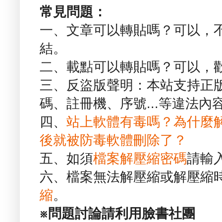
常見問題：
一、文章可以轉貼嗎？可以，
結。
二、載點可以轉貼嗎？可以，
三、反盜版聲明：本站支持正
碼、註冊機、序號...等違法內
四、
站上軟體有毒嗎？為什麼
後就被防毒軟體刪除了？
五、如須
檔案解壓縮密碼
請輸
六、檔案無法解壓縮或解壓縮
縮
。
※問題討論請利用臉書社團