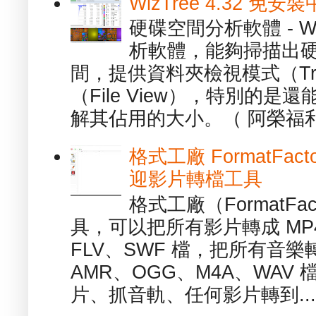
WizTree 4.32 
硬碟空間分析軟體 - W
析軟體，能夠掃描出
間，提供資料夾檢視模式（Tre
（File View），特別的
解其佔用的大小。（ 阿榮福利
格式工廠 FormatFact
迎影片轉檔工具
格式工廠（FormatFa
具，可以把所有影片轉成 MP4
FLV、SWF 檔，把所有音樂
AMR、OGG、M4A、WAV
片、抓音軌、任何影片轉到...