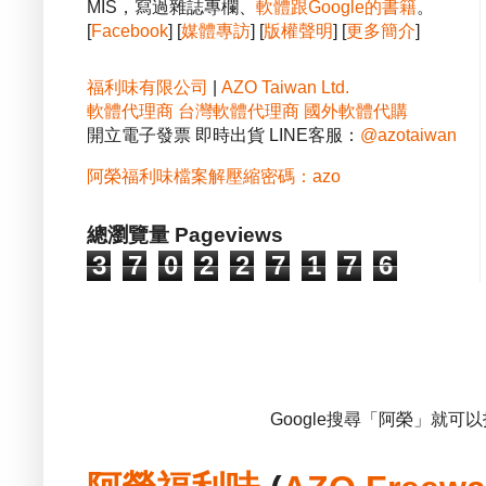
MIS，寫過雜誌專欄、
軟體跟Google的書籍
。
[
Facebook
] [
媒體專訪
] [
版權聲明
] [
更多簡介
]
福利味有限公司
|
AZO Taiwan Ltd.
軟體代理商
台灣軟體代理商
國外軟體代購
開立電子發票 即時出貨 LINE客服：
@azotaiwan
阿榮福利味檔案解壓縮密碼：azo
總瀏覽量 Pageviews
3
7
0
2
2
7
1
7
6
Google搜尋「阿榮」就可