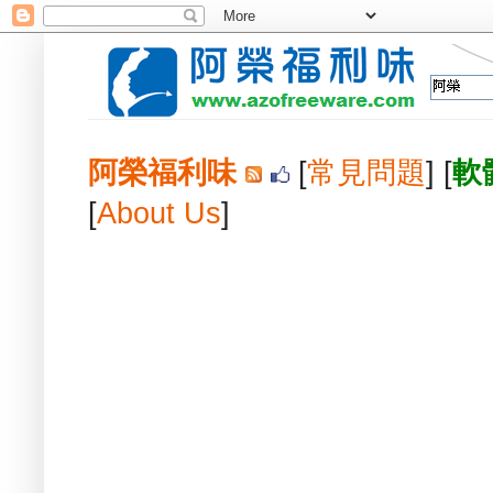
阿榮福利味
[
常見問題
] [
軟
[
About Us
]