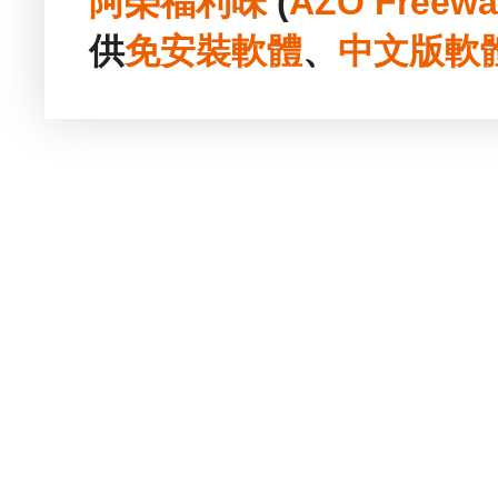
阿榮福利味
(
AZO Freewa
供
免安裝
軟體
、
中文版
軟