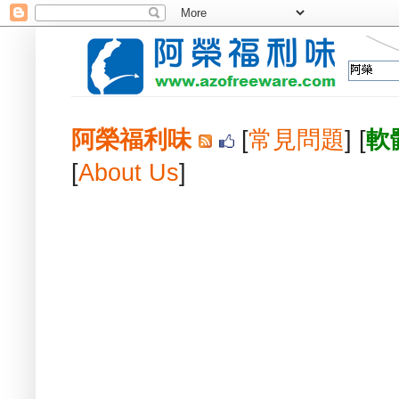
阿榮福利味
[
常見問題
] [
軟
[
About Us
]