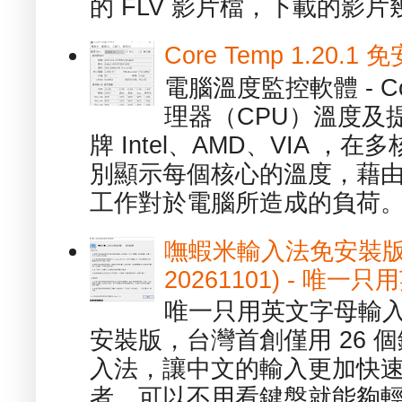
的 FLV 影片檔，下載的影片幾.
Core Temp 1.20
電腦溫度監控軟體 - C
理器（CPU）溫度及
牌 Intel、AMD、VIA 
別顯示每個核心的溫度，藉
工作對於電腦所造成的負荷。（ 
嘸蝦米輸入法免安裝版 1.
20261101) - 
唯一只用英文字母輸入
安裝版，台灣首創僅用 26
入法，讓中文的輸入更加快
者，可以不用看鍵盤就能夠