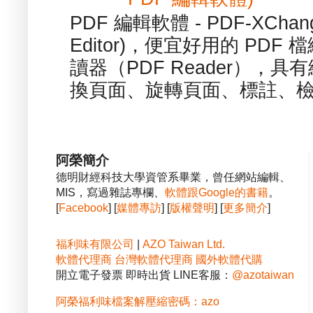
PDF 編輯軟體 - PDF-XChange 
Editor)，便宜好用的 PDF
讀器（PDF Reader），
換頁面、旋轉頁面、標註、檢
阿榮簡介
德明財經科技大學資管系畢業，曾任網站編輯、
MIS，寫過雜誌專欄、
軟體跟Google的書籍
。
[
Facebook
] [
媒體專訪
] [
版權聲明
] [
更多簡介
]
福利味有限公司
|
AZO Taiwan Ltd.
軟體代理商
台灣軟體代理商
國外軟體代購
開立電子發票 即時出貨 LINE客服：
@azotaiwan
阿榮福利味檔案解壓縮密碼：azo