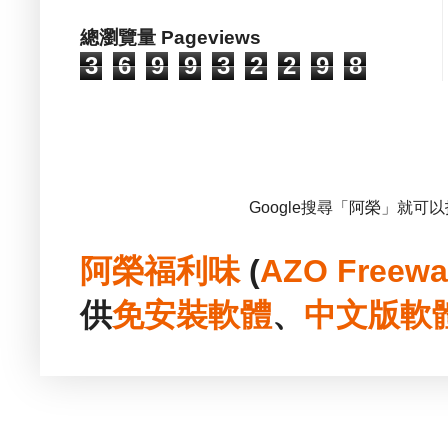
總瀏覽量 Pageviews
3
6
9
9
3
2
2
9
8
Google搜尋「阿榮」就可
阿榮福利味
(
AZO Freewa
供
免安裝
軟體
、
中文版
軟