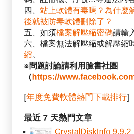
四、
站上軟體有毒嗎？為什麼
後就被防毒軟體刪除了？
五、如須
檔案解壓縮密碼
請輸
六、檔案無法解壓縮或解壓縮
縮
。
※問題討論請利用臉書社團
（
https://www.facebook.com
[
年度免費軟體熱門下載排行
]
最近 7 天熱門文章
CrystalDiskInfo