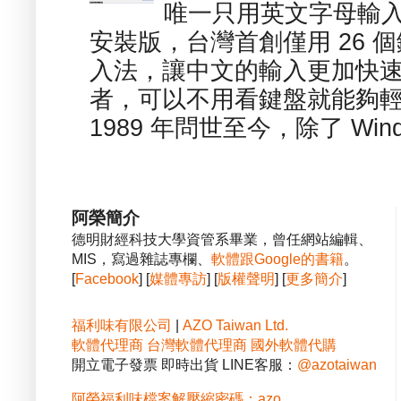
唯一只用英文字母輸入
安裝版，台灣首創僅用 26
入法，讓中文的輸入更加快
者，可以不用看鍵盤就能夠
1989 年問世至今，除了 Wind
阿榮簡介
德明財經科技大學資管系畢業，曾任網站編輯、
MIS，寫過雜誌專欄、
軟體跟Google的書籍
。
[
Facebook
] [
媒體專訪
] [
版權聲明
] [
更多簡介
]
福利味有限公司
|
AZO Taiwan Ltd.
軟體代理商
台灣軟體代理商
國外軟體代購
開立電子發票 即時出貨 LINE客服：
@azotaiwan
阿榮福利味檔案解壓縮密碼：azo