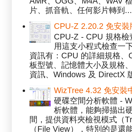
AMR、OGG、M4A、WAV
片、抓音軌、任何影片轉到...
CPU-Z 2.20.2 
CPU-Z - CPU 
用這支小程式檢查一下
資訊有：CPU 的詳細規格、C
板型號、記憶體大小及規格、
資訊、Windows 及 DirectX 版
WizTree 4.32 
硬碟空間分析軟體 - W
析軟體，能夠掃描出
間，提供資料夾檢視模式（Tre
（File View），特別的