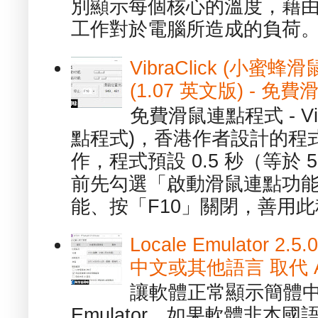
別顯示每個核心的溫度，藉
工作對於電腦所造成的負荷。（ 
VibraClick (小蜜
(1.07 英文版) - 
免費滑鼠連點程式 - Vib
點程式)，香港作者設計的程
作，程式預設 0.5 秒（等於
前先勾選「啟動滑鼠連點功能
能、按「F10」關閉，善用此程
Locale Emulator
中文或其他語言 取代 AppL
讓軟體正常顯示簡體中文或
Emulator，如果軟體非本