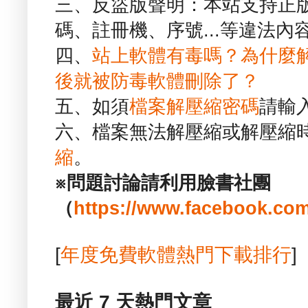
三、反盜版聲明：本站支持正
碼、註冊機、序號...等違法內
四、
站上軟體有毒嗎？為什麼
後就被防毒軟體刪除了？
五、如須
檔案解壓縮密碼
請輸
六、檔案無法解壓縮或解壓縮
縮
。
※問題討論請利用臉書社團
（
https://www.facebook.com
[
年度免費軟體熱門下載排行
]
最近 7 天熱門文章