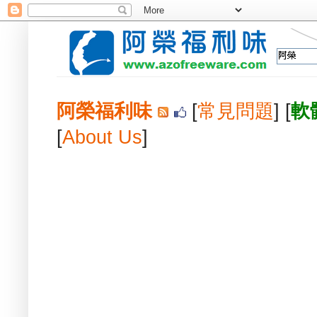
阿榮福利味
[
常見問題
] [
軟
[
About Us
]