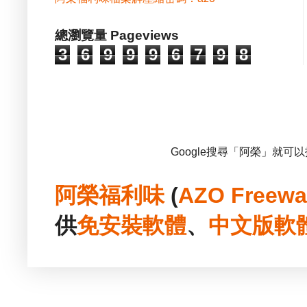
總瀏覽量 Pageviews
3
6
9
9
9
6
7
9
8
Google搜尋「阿榮」就可
阿榮福利味
(
AZO Freewa
供
免安裝
軟體
、
中文版
軟