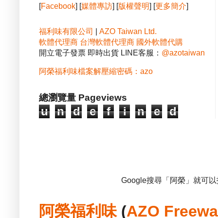
[
Facebook
] [
媒體專訪
] [
版權聲明
] [
更多簡介
]
福利味有限公司
|
AZO Taiwan Ltd.
軟體代理商
台灣軟體代理商
國外軟體代購
開立電子發票 即時出貨 LINE客服：
@azotaiwan
阿榮福利味檔案解壓縮密碼：azo
總瀏覽量 Pageviews
u
n
d
e
f
i
n
e
d
Google搜尋「阿榮」就可
阿榮福利味
(
AZO Freewa