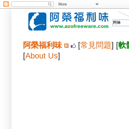
阿榮福利味
[
常見問題
] [
軟
[
About Us
]