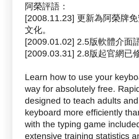
阿榮評語：
[2008.11.23] 更新為阿
文化。
[2009.01.02] 2.5版
[2009.03.31] 2.8版起
Learn how to use your keyboa
way for absolutely free. Rapi
designed to teach adults and
keyboard more efficiently tha
with the typing game included
extensive training statistics