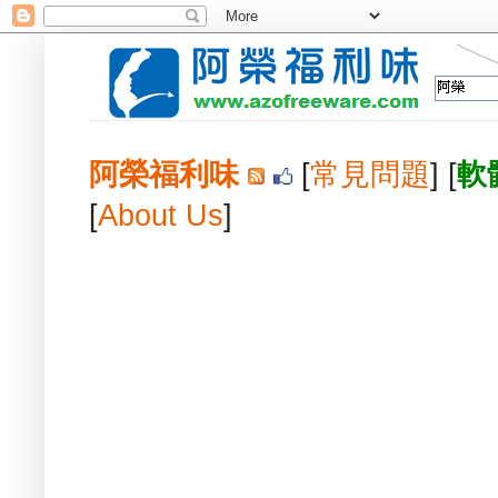
阿榮福利味
[
常見問題
] [
軟
[
About Us
]