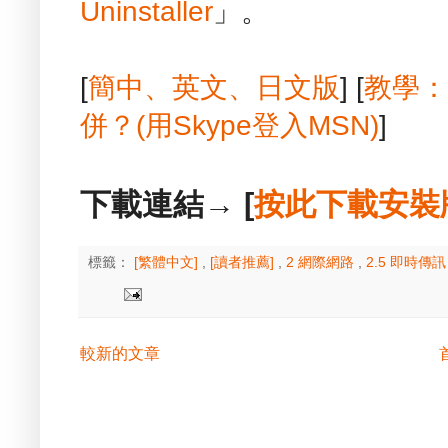
Uninstaller
」。
[
簡中、英文、日文版
] [
教學：
併？(用Skype登入MSN)
]
下載連結→ [
按此下載安裝
標籤：
[繁體中文]
,
[讀者推薦]
,
2 網際網路
,
2.5 即時傳
較新的文章