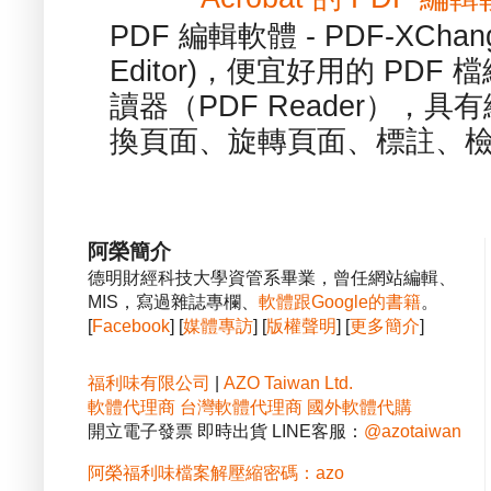
PDF 編輯軟體 - PDF-XChange 
Editor)，便宜好用的 PDF
讀器（PDF Reader），
換頁面、旋轉頁面、標註、檢
阿榮簡介
德明財經科技大學資管系畢業，曾任網站編輯、
MIS，寫過雜誌專欄、
軟體跟Google的書籍
。
[
Facebook
] [
媒體專訪
] [
版權聲明
] [
更多簡介
]
福利味有限公司
|
AZO Taiwan Ltd.
軟體代理商
台灣軟體代理商
國外軟體代購
開立電子發票 即時出貨 LINE客服：
@azotaiwan
阿榮福利味檔案解壓縮密碼：azo