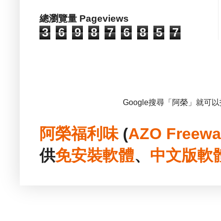
總瀏覽量 Pageviews
3
6
9
8
7
6
8
5
7
Google搜尋「阿榮」就可
阿榮福利味
(
AZO Freewa
供
免安裝
軟體
、
中文版
軟