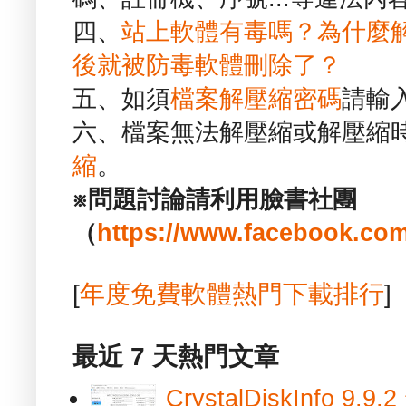
四、
站上軟體有毒嗎？為什麼
後就被防毒軟體刪除了？
五、如須
檔案解壓縮密碼
請輸
六、檔案無法解壓縮或解壓縮
縮
。
※問題討論請利用臉書社團
（
https://www.facebook.com
[
年度免費軟體熱門下載排行
]
最近 7 天熱門文章
CrystalDiskInfo