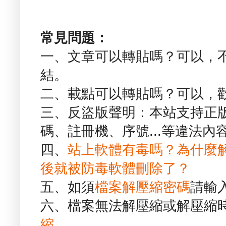
常見問題：
一、文章可以轉貼嗎？可以，
結。
二、載點可以轉貼嗎？可以，
三、反盜版聲明：本站支持正
碼、註冊機、序號...等違法內
四、
站上軟體有毒嗎？為什麼
後就被防毒軟體刪除了？
五、如須
檔案解壓縮密碼
請輸
六、檔案無法解壓縮或解壓縮
縮
。