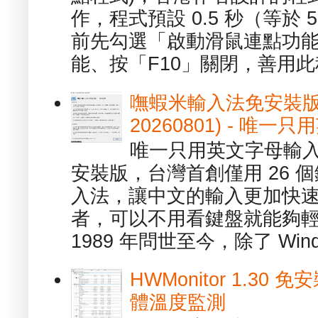
作，程式預設 0.5 秒（等於
前先勾選「啟動滑鼠連點功能
能、按「F10」關閉，善用此程
嘸蝦米輸入法免安裝版 1.
20260801) - 
唯一只用英文字母輸入
安裝版，台灣首創僅用 26
入法，讓中文的輸入更加快
者，可以不用看鍵盤就能夠
1989 年問世至今，除了 Wind
HWMonitor 1.30 
體溫度監測