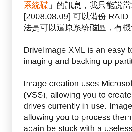
系統碟
」的訊息，我只能說當
[2008.08.09] 可以備份 
法是可以還原系統磁區，有機
DriveImage XML is an easy to
imaging and backing up partit
Image creation uses Microso
(VSS), allowing you to creat
drives currently in use. Image
allowing you to process them 
again be stuck with a useles