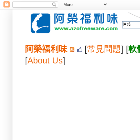
阿榮福利味
[
常見問題
] [
軟
[
About Us
]