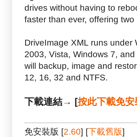
drives without having to reb
faster than ever, offering two
DriveImage XML runs under
2003, Vista, Windows 7, and
will backup, image and restor
12, 16, 32 and NTFS.
下載連結→ [
按此下載免安
免安裝版 [
2.60
] [
下載舊版
]