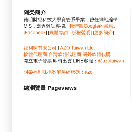
阿榮簡介
德明財經科技大學資管系畢業，曾任網站編輯、
MIS，寫過雜誌專欄、
軟體跟Google的書籍
。
[
Facebook
] [
媒體專訪
] [
版權聲明
] [
更多簡介
]
福利味有限公司
|
AZO Taiwan Ltd.
軟體代理商
台灣軟體代理商
國外軟體代購
開立電子發票 即時出貨 LINE客服：
@azotaiwan
阿榮福利味檔案解壓縮密碼：azo
總瀏覽量 Pageviews