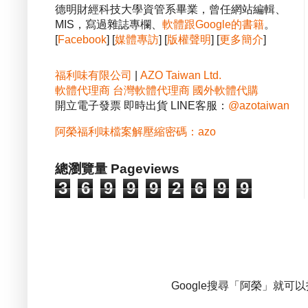
德明財經科技大學資管系畢業，曾任網站編輯、
MIS，寫過雜誌專欄、
軟體跟Google的書籍
。
[
Facebook
] [
媒體專訪
] [
版權聲明
] [
更多簡介
]
福利味有限公司
|
AZO Taiwan Ltd.
軟體代理商
台灣軟體代理商
國外軟體代購
開立電子發票 即時出貨 LINE客服：
@azotaiwan
阿榮福利味檔案解壓縮密碼：azo
總瀏覽量 Pageviews
3
6
9
9
9
2
6
9
9
Google搜尋「阿榮」就可