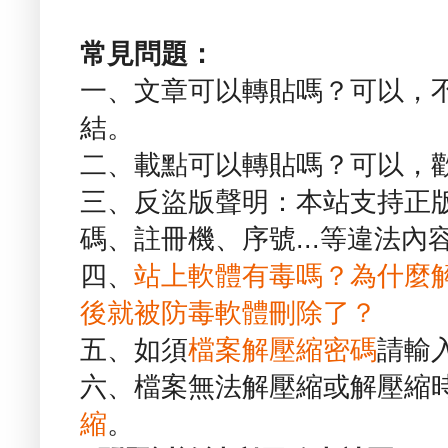
常見問題：
一、文章可以轉貼嗎？可以，
結。
二、載點可以轉貼嗎？可以，
三、反盜版聲明：本站支持正
碼、註冊機、序號...等違法內
四、
站上軟體有毒嗎？為什麼
後就被防毒軟體刪除了？
五、如須
檔案解壓縮密碼
請輸
六、檔案無法解壓縮或解壓縮
縮
。