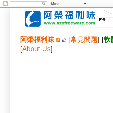
阿榮福利味
[
常見問題
] [
軟
[
About Us
]