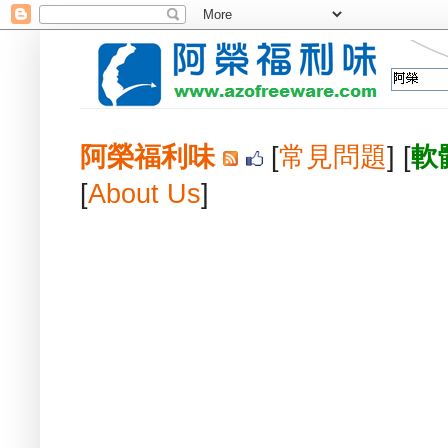
阿榮福利味
[
常見問題
] [
軟
[
About Us
]