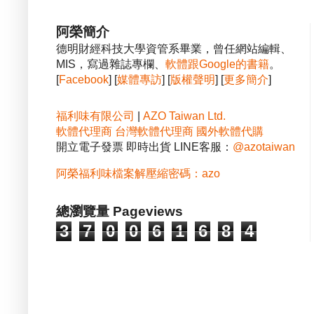
阿榮簡介
德明財經科技大學資管系畢業，曾任網站編輯、
MIS，寫過雜誌專欄、
軟體跟Google的書籍
。
[
Facebook
] [
媒體專訪
] [
版權聲明
] [
更多簡介
]
福利味有限公司
|
AZO Taiwan Ltd.
軟體代理商
台灣軟體代理商
國外軟體代購
開立電子發票 即時出貨 LINE客服：
@azotaiwan
阿榮福利味檔案解壓縮密碼：azo
總瀏覽量 Pageviews
3
7
0
0
6
1
6
8
4