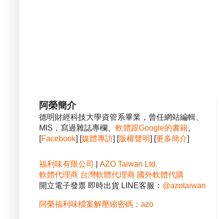
阿榮簡介
德明財經科技大學資管系畢業，曾任網站編輯、
MIS，寫過雜誌專欄、
軟體跟Google的書籍
。
[
Facebook
] [
媒體專訪
] [
版權聲明
] [
更多簡介
]
福利味有限公司
|
AZO Taiwan Ltd.
軟體代理商
台灣軟體代理商
國外軟體代購
開立電子發票 即時出貨 LINE客服：
@azotaiwan
阿榮福利味檔案解壓縮密碼：azo