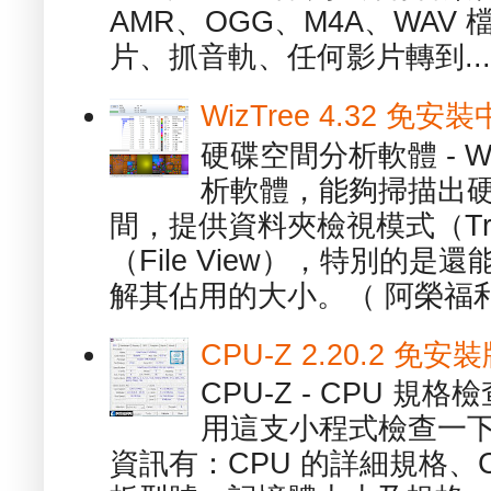
AMR、OGG、M4A、WAV
片、抓音軌、任何影片轉到...
WizTree 4.32 
硬碟空間分析軟體 - W
析軟體，能夠掃描出
間，提供資料夾檢視模式（Tre
（File View），特別的
解其佔用的大小。（ 阿榮福利
CPU-Z 2.20.2 
CPU-Z - CPU 
用這支小程式檢查一下
資訊有：CPU 的詳細規格、C