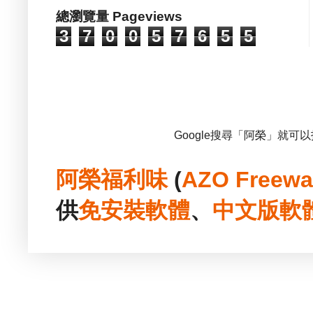
總瀏覽量 Pageviews
3
7
0
0
5
7
6
5
5
Google搜尋「阿榮」就可
阿榮福利味
(
AZO Freewa
供
免安裝
軟體
、
中文版
軟