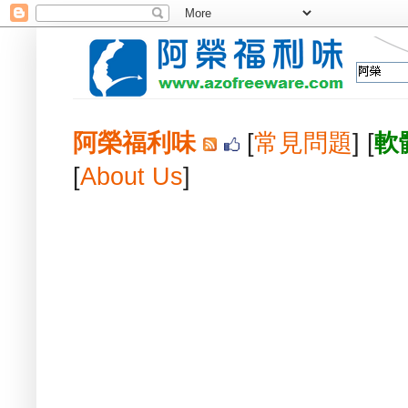
阿榮福利味
[
常見問題
] [
軟
[
About Us
]