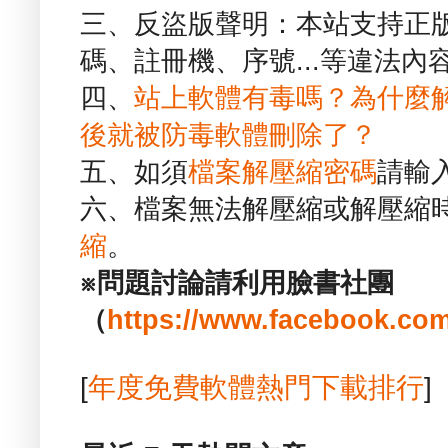
三、反盜版聲明：本站支持正
碼、註冊機、序號...等違法內
四、
站上軟體有毒嗎？為什麼
後就被防毒軟體刪除了？
五、如須
檔案解壓縮密碼
請輸
六、檔案無法解壓縮或解壓縮
縮
。
※問題討論請利用臉書社團
（
https://www.facebook.com
[
年度免費軟體熱門下載排行
]