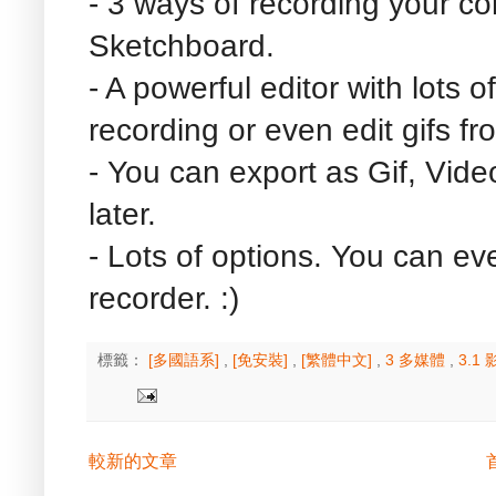
- 3 ways of recording your 
Sketchboard.
- A powerful editor with lots 
recording or even edit gifs f
- You can export as Gif, Video
later.
- Lots of options. You can ev
recorder. :)
標籤：
[多國語系]
,
[免安裝]
,
[繁體中文]
,
3 多媒體
,
3.1
較新的文章