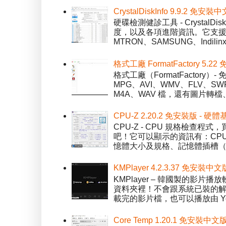
CrystalDiskInfo 9.9.
硬碟檢測健診工具 - Crystal
度，以及各項進階資訊。它支援一
MTRON、SAMSUNG、Indil
格式工廠 FormatFactory 
格式工廠（FormatFactor
MPG、AVI、WMV、FLV、S
M4A、WAV 檔，還有圖片轉檔
CPU-Z 2.20.2 免安裝版 -
CPU-Z - CPU 規格檢查
吧！它可以顯示的資訊有：CPU 
憶體大小及規格、記憶體插槽（SPD）
KMPlayer 4.2.3.37 免安裝中文
KMPlayer – 韓國製的
資料夾裡！不會跟系統已裝的解碼工
載完的影片檔，也可以播放由 You
Core Temp 1.20.1 免安裝