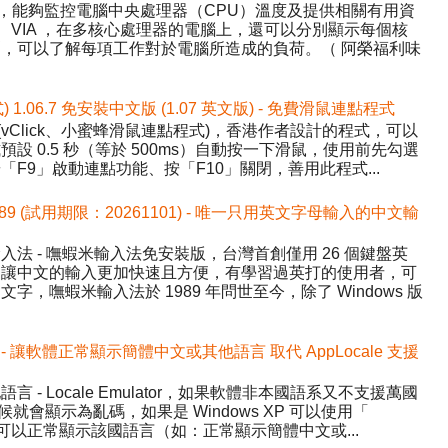
Temp，能夠監控電腦中央處理器（CPU）溫度及提供相關有用資
AMD、VIA ，在多核心處理器的電腦上，還可以分別顯示每個核
，可以了解每項工作對於電腦所造成的負荷。（ 阿榮福利味
式) 1.06.7 免安裝中文版 (1.07 英文版) - 免費滑鼠連點程式
ick (vClick、小蜜蜂滑鼠連點程式)，香港作者設計的程式，可以
設 0.5 秒（等於 500ms）自動按一下滑鼠，使用前先勾選
F9」啟動連點功能、按「F10」關閉，善用此程式...
589 (試用期限：20261101) - 唯一只用英文字母輸入的中文輸
法 - 嘸蝦米輸入法免安裝版，台灣首創僅用 26 個鍵盤英
，讓中文的輸入更加快速且方便，有學習過英打的使用者，可
，嘸蝦米輸入法於 1989 年問世至今，除了 Windows 版
.1 中文版 - 讓軟體正常顯示簡體中文或其他語言 取代 AppLocale 支援
- Locale Emulator，如果軟體非本國語系又不支援萬國
候就會顯示為亂碼，如果是 Windows XP 可以使用「
讓程式可以正常顯示該國語言（如：正常顯示簡體中文或...