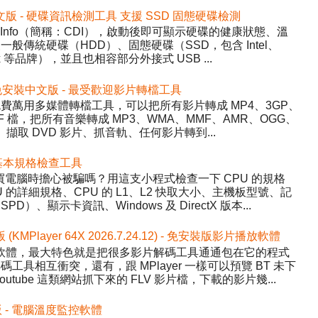
2 免安裝中文版 - 硬碟資訊檢測工具 支援 SSD 固態硬碟檢測
DiskInfo（簡稱：CDI），啟動後即可顯示硬碟的健康狀態、溫
般傳統硬碟（HDD）、固態硬碟（SSD，包含 Intel、
inx 等品牌），並且也相容部分外接式 USB ...
5.22 免安裝中文版 - 最受歡迎影片轉檔工具
y）- 免費萬用多媒體轉檔工具，可以把所有影片轉成 MP4、3GP、
WF 檔，把所有音樂轉成 MP3、WMA、MMF、AMR、OGG、
、擷取 DVD 影片、抓音軌、任何影片轉到...
 硬體基本規格檢查工具
程式，買電腦時擔心被騙嗎？用這支小程式檢查一下 CPU 的規格
的詳細規格、CPU 的 L1、L2 快取大小、主機板型號、記
、顯示卡資訊、Windows 及 DirectX 版本...
版 (KMPlayer 64X 2026.7.24.12) - 免安裝版影片播放軟體
影片播放軟體，最大特色就是把很多影片解碼工具通通包在它的程式
具相互衝突，還有，跟 MPlayer 一樣可以預覽 BT 未下
tube 這類網站抓下來的 FLV 影片檔，下載的影片幾...
中文版 - 電腦溫度監控軟體