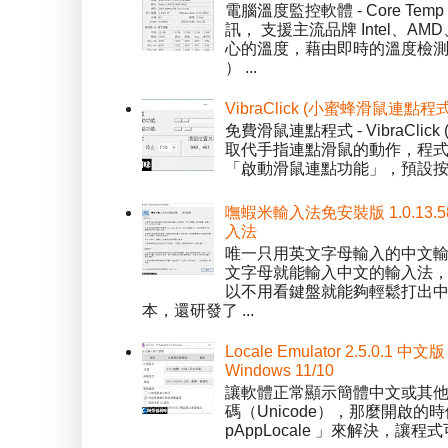
電腦溫度監控軟體 - Core 
訊， 支援主流品牌 Intel、
心的溫度，藉由即時的溫度檢測
） ...
VibraClick (小蜜蜂滑鼠連點程
免費滑鼠連點程式 - VibraCl
取代手指連點滑鼠的動作，程式預
「啟動滑鼠連點功能」，預設按「
嘸蝦米輸入法免安裝版 1.0.13.
入法
唯一只用英文字母輸入的中文輸入
文字母就能輸入中文的輸入法
以不用看鍵盤就能夠輕鬆打出中文字
本，還研發了 ...
Locale Emulator 2.5.0
Windows 11/10
讓軟體正常顯示簡體中文或其他語言 
碼（Unicode），那麼開啟的時
pAppLocale 」來解決，