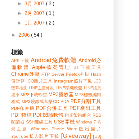
►
3月 2007
( 3 )
►
2月 2007
( 1 )
►
1月 2007
( 2 )
►
2006
( 54 )
標籤
Android免費軟體
Android必
APK下載
備軟體
Apple檔案管理
BT下載工具
Chrome外掛
FTP Server
Firefox外掛
Hash
值計算
ICO圖片工具
Instagram照片下載
LCD
LINE移機軟體
螢幕檢測
LINE主題修改
LINE訊息
MP3播放器
MP3下載軟體
MP3標籤編輯
還原
PDF分割工具
程式
MP3燒錄成音樂CD
PDA
PDF合併工具
PDF產出工具
PDF印表機
PDF轉檔
PDF閱讀軟體
PHP架站組合
RSS
USB開機
閱讀器
SSH連線工具
Windows 7 佈
Windows Phone
Word匯出圖片
景主題
[Giveaway]
YouTube私人影片下載
[U3]