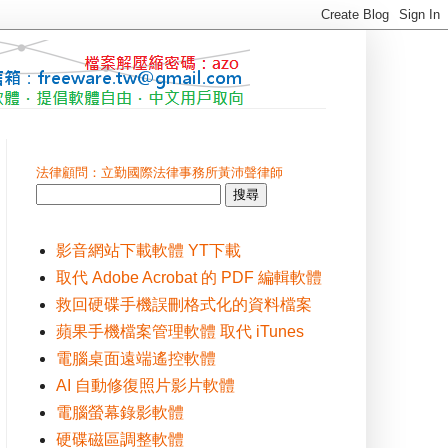
法律顧問：立勤國際法律事務所黃沛聲律師
影音網站下載軟體 YT下載
取代 Adobe Acrobat 的 PDF 編輯軟體
救回硬碟手機誤刪格式化的資料檔案
蘋果手機檔案管理軟體 取代 iTunes
電腦桌面遠端遙控軟體
AI 自動修復照片影片軟體
電腦螢幕錄影軟體
硬碟磁區調整軟體