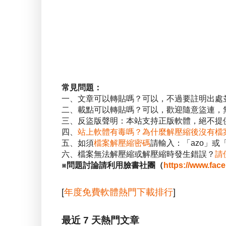
常見問題：
一、文章可以轉貼嗎？可以，不過要註明出處
二、載點可以轉貼嗎？可以，歡迎隨意盜連，
三、反盜版聲明：本站支持正版軟體，絕不提供
四、
站上軟體有毒嗎？為什麼解壓縮後沒有檔
五、如須
檔案解壓縮密碼
請輸入：「azo」或
六、檔案無法解壓縮或解壓縮時發生錯誤？
請
※問題討論請利用臉書社團（
https://www.fac
[
年度免費軟體熱門下載排行
]
最近 7 天熱門文章