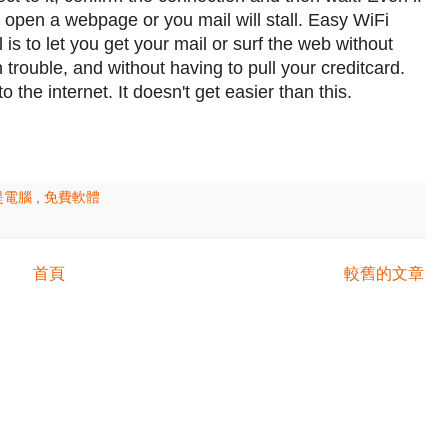
n't open a webpage or you mail will stall. Easy WiFi
 is to let you get your mail or surf the web without
 trouble, and without having to pull your creditcard.
o the internet. It doesn't get easier than this.
手提電腦
,
免費軟體
首頁
較舊的文章