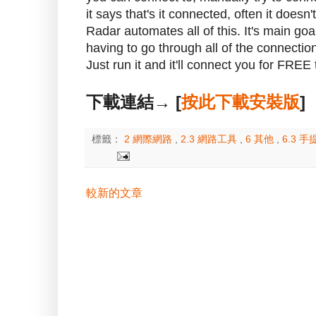
it says that's it connected, often it does
Radar automates all of this. It's main goal
having to go through all of the connection
Just run it and it'll connect you for FREE t
下載連結→ [
按此下載安裝版
]
標籤：
2 網際網路
,
2.3 網路工具
,
6 其他
,
6.3 
較新的文章