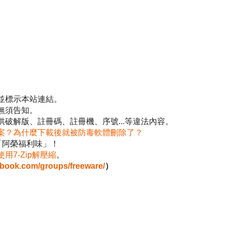
並標示本站連結。
無須告知。
破解版、註冊碼、註冊機、序號...等違法內容。
案？為什麼下載後就被防毒軟體刪除了？
「阿榮福利味」！
使用7-Zip解壓縮
。
ebook.com/groups/freeware/
）