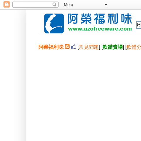
阿榮福利味
[
常見問題
] [
軟體賣場
] [
軟體