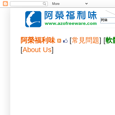
阿榮福利味
[
常見問題
] [
軟
[
About Us
]