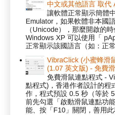
中文或其他語言 取代 AppL
讓軟體正常顯示簡體中文或
Emulator，如果軟體非本
（Unicode），那麼開啟
Windows XP 可以使用「 p
正常顯示該國語言（如：正常顯
VibraClick (小蜜
(1.07 英文版) - 
免費滑鼠連點程式 - Vib
點程式)，香港作者設計的程
作，程式預設 0.5 秒（等於
前先勾選「啟動滑鼠連點功能
能、按「F10」關閉，善用此程