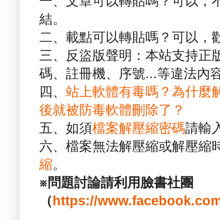
一、文章可以轉貼嗎？可以，
結。
二、載點可以轉貼嗎？可以，
三、反盜版聲明：本站支持正
碼、註冊機、序號...等違法內
四、
站上軟體有毒嗎？為什麼
後就被防毒軟體刪除了？
五、如須
檔案解壓縮密碼
請輸
六、檔案無法解壓縮或解壓縮
縮
。
※問題討論請利用臉書社團
（
https://www.facebook.com