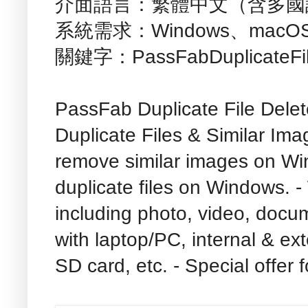
介面語言：繁體中文（含多國
系統需求：Windows、macO
關鍵字：PassFabDuplicateFil
PassFab Duplicate File Delet
Duplicate Files & Similar Im
remove similar images on Wi
duplicate files on Windows. - 
including photo, video, docum
with laptop/PC, internal & ext
SD card, etc. - Special offer fo