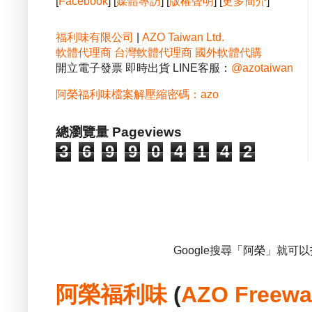
[
Facebook
] [
媒體專訪
] [
版權聲明
] [
更多簡介
]
福利味有限公司
|
AZO Taiwan Ltd.
軟體代理商
台灣軟體代理商
國外軟體代購
開立電子發票 即時出貨 LINE客服：
@azotaiwan
阿榮福利味檔案解壓縮密碼：azo
總瀏覽量 Pageviews
3
6
9
9
0
4
1
4
2
Google搜尋「阿榮」就可
阿榮福利味
(
AZO Freewa