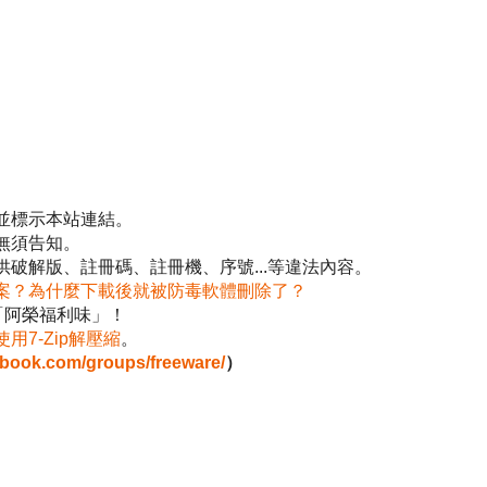
並標示本站連結。
無須告知。
破解版、註冊碼、註冊機、序號...等違法內容。
案？為什麼下載後就被防毒軟體刪除了？
「阿榮福利味」！
使用7-Zip解壓縮
。
ebook.com/groups/freeware/
）