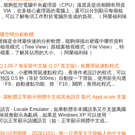
Temp，能夠監控電腦中央處理器（CPU）溫度及提供相關有用資
AMD、VIA ，在多核心處理器的電腦上，還可以分別顯示每個核
，可以了解每項工作對於電腦所造成的負荷。（ 阿榮福利味
 - 硬碟空間分析軟體
ree，號稱是全球最快速的分析軟體，能夠掃描出硬碟中哪些資料
式（Tree View）跟檔案檢視模式（File View），特
檔案，了解其佔用的大小。（ 阿榮福利味 ）
式) 1.06.7 免安裝中文版 (1.07 英文版) - 免費滑鼠連點程式
ick (vClick、小蜜蜂滑鼠連點程式)，香港作者設計的程式，可以
設 0.5 秒（等於 500ms）自動按一下滑鼠，使用前先勾選
F9」啟動連點功能、按「F10」關閉，善用此程式...
.1 中文版 - 讓軟體正常顯示簡體中文或其他語言 取代 AppLocale 支援
- Locale Emulator，如果軟體非本國語系又不支援萬國
候就會顯示為亂碼，如果是 Windows XP 可以使用「
讓程式可以正常顯示該國語言（如：正常顯示簡體中文或...
589 (試用期限：20261101) - 唯一只用英文字母輸入的中文輸