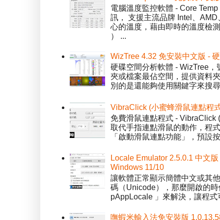
電腦溫度監控軟體 - Core 
訊， 支援主流品牌 Intel、
心的溫度，藉由即時的溫度檢測
） ...
WizTree 4.32 免安裝中文版
硬碟空間分析軟體 - WizT
夾或檔案最佔空間，提供資料夾檢視模
別的是還能夠使用關鍵字來搜尋
VibraClick (小蜜蜂滑鼠連點程
免費滑鼠連點程式 - VibraCl
取代手指連點滑鼠的動作，程式預
「啟動滑鼠連點功能」，預設按「
Locale Emulator 2.5.0
Windows 11/10
讓軟體正常顯示簡體中文或其他語言 
碼（Unicode），那麼開啟的時
pAppLocale 」來解決，
嘸蝦米輸入法免安裝版 1.0.13.