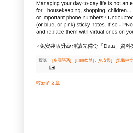
Managing your day-to-day life is not an 
for - housekeeping, shopping, children..
or important phone numbers? Undoubtedly
(or blue, or pink) sticky notes. If so - PN
and replace them with virtual ones on yo
※免安裝版升級時請先備份「Data」資料夾以
標籤：
[多國語系]
,
[自由軟體]
,
[免安裝]
,
[繁體中文
較新的文章