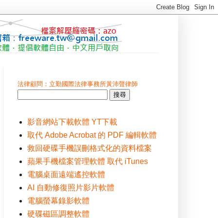
法律顧問：立勤國際法律事務所黃沛聲律師
影音網站下載軟體 YT下載
取代 Adobe Acrobat 的 PDF 編輯軟體
救回硬碟手機誤刪格式化的資料檔案
蘋果手機檔案管理軟體 取代 iTunes
電腦桌面遠端遙控軟體
AI 自動修復照片影片軟體
電腦螢幕錄影軟體
硬碟磁區調整軟體