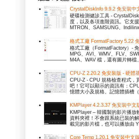
CrystalDiskInfo 9.9.
硬碟檢測健診工具 - Crystal
度，以及各項進階資訊。它支援一
MTRON、SAMSUNG、Indil
格式工廠 FormatFactory 
格式工廠（FormatFactor
MPG、AVI、WMV、FLV、S
M4A、WAV 檔，還有圖片轉檔
CPU-Z 2.20.2 免安裝版 -
CPU-Z - CPU 規格檢查
吧！它可以顯示的資訊有：CPU 
憶體大小及規格、記憶體插槽（SPD）
KMPlayer 4.2.3.37 免安裝中文
KMPlayer – 韓國製的
資料夾裡！不會跟系統已裝的解碼工
載完的影片檔，也可以播放由 You
Core Temp 1.20.1 免安裝