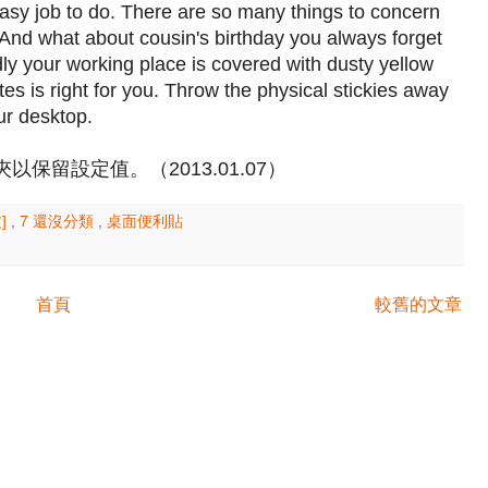
easy job to do. There are so many things to concern
. And what about cousin's birthday you always forget
 your working place is covered with dusty yellow
otes is right for you. Throw the physical stickies away
ur desktop.
保留設定值。（2013.01.07）
]
,
7 還沒分類
,
桌面便利貼
首頁
較舊的文章