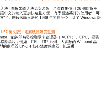
法 - 嘸蝦米輸入法免安裝版，台灣首創僅用 26 個鍵盤英
，讓中文的輸入更加快速且方便，有學習過英打的使用者，可
，嘸蝦米輸入法於 1989 年問世至今，除了 Windows 版
 (1.67 英文版) - 電腦硬體溫度監測
nitor，能夠即時監控顯示卡處理器（ ACPI ）、CPU、硬碟
晶片，例如：ITE、IT87 系列、大多數的 Winbond 晶
的處理器 On-Die 核心溫度感應器，以及透...