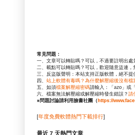
常見問題：
一、文章可以轉貼嗎？可以，不過要註明出處
二、載點可以轉貼嗎？可以，歡迎隨意盜連，
三、反盜版聲明：本站支持正版軟體，絕不提供
四、
站上軟體有毒嗎？為什麼解壓縮後沒有檔
五、如須
檔案解壓縮密碼
請輸入：「azo」或
六、檔案無法解壓縮或解壓縮時發生錯誤？
請
※問題討論請利用臉書社團（
https://www.fac
[
年度免費軟體熱門下載排行
]
最近 7 天熱門文章