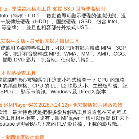
2 免安裝中文版 - 硬碟資訊檢測工具 支援 SSD 固態硬碟檢測
DiskInfo（簡稱：CDI），啟動後即可顯示硬碟的健康狀態、溫
般傳統硬碟（HDD）、固態硬碟（SSD，包含 Intel、
inx 等品牌），並且也相容部分外接式 USB ...
5.22 免安裝中文版 - 最受歡迎影片轉檔工具
y）- 免費萬用多媒體轉檔工具，可以把所有影片轉成 MP4、3GP、
WF 檔，把所有音樂轉成 MP3、WMA、MMF、AMR、OGG、
、擷取 DVD 影片、抓音軌、任何影片轉到...
 硬體基本規格檢查工具
程式，買電腦時擔心被騙嗎？用這支小程式檢查一下 CPU 的規格
的詳細規格、CPU 的 L1、L2 快取大小、主機板型號、記
、顯示卡資訊、Windows 及 DirectX 版本...
版 (KMPlayer 64X 2026.7.24.12) - 免安裝版影片播放軟體
影片播放軟體，最大特色就是把很多影片解碼工具通通包在它的程式
具相互衝突，還有，跟 MPlayer 一樣可以預覽 BT 未下
tube 這類網站抓下來的 FLV 影片檔，下載的影片幾...
中文版 - 電腦溫度監控軟體