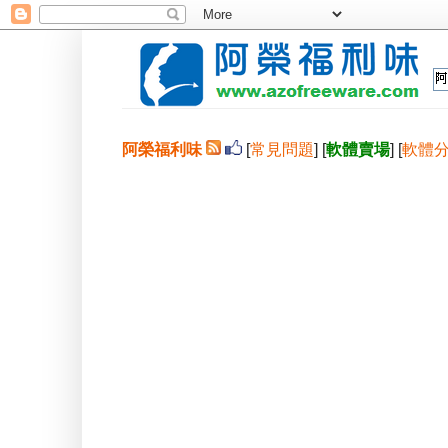
阿榮福利味
[
常見問題
] [
軟體賣場
] [
軟體