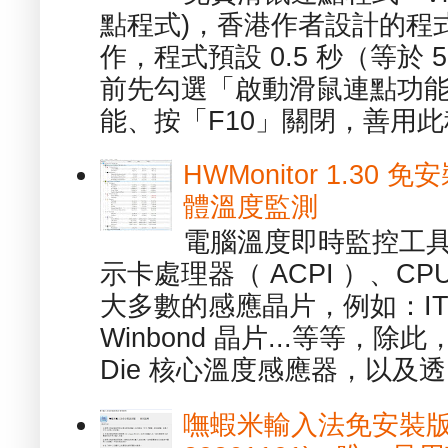
點程式)，香港作者設計的程
作，程式預設 0.5 秒（等於
前先勾選「啟動滑鼠連點功能
能、按「F10」關閉，善用此程
HWMonitor 1.30 
體溫度監測
電腦溫度即時監控工具 -
示卡處理器（ ACPI ）、
大多數的感應晶片，例如：ITE
Winbond 晶片...等等，
Die 核心溫度感應器，以及透.
嘸蝦米輸入法免安裝版 1.