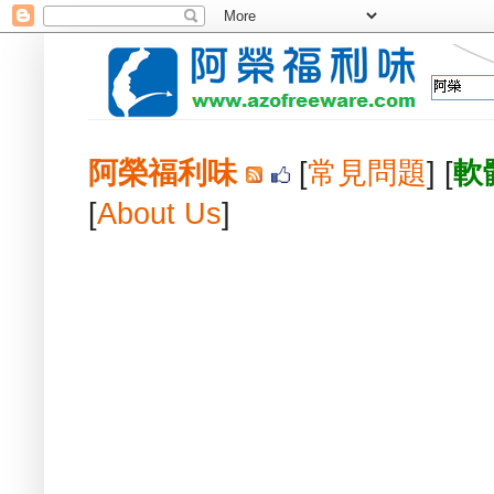
阿榮福利味
[
常見問題
] [
軟
[
About Us
]