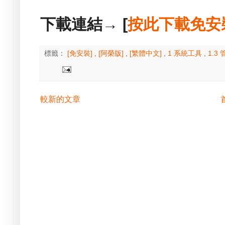
下載連結→ [
按此下載免安
標籤：
[免安裝]
,
[阿榮版]
,
[繁體中文]
,
1 系統工具
,
1.3
較新的文章