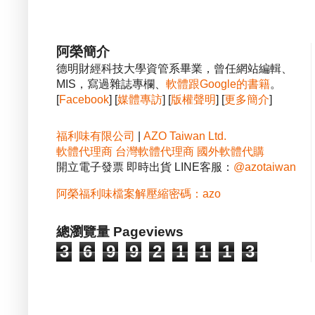
阿榮簡介
德明財經科技大學資管系畢業，曾任網站編輯、
MIS，寫過雜誌專欄、
軟體跟Google的書籍
。
[
Facebook
] [
媒體專訪
] [
版權聲明
] [
更多簡介
]
福利味有限公司
|
AZO Taiwan Ltd.
軟體代理商
台灣軟體代理商
國外軟體代購
開立電子發票 即時出貨 LINE客服：
@azotaiwan
阿榮福利味檔案解壓縮密碼：azo
總瀏覽量 Pageviews
3
6
9
9
2
1
1
1
3