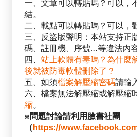
一、文章可以轉貼嗎？可以，
結。
二、載點可以轉貼嗎？可以，
三、反盜版聲明：本站支持正
碼、註冊機、序號...等違法內
四、
站上軟體有毒嗎？為什麼
後就被防毒軟體刪除了？
五、如須
檔案解壓縮密碼
請輸
六、檔案無法解壓縮或解壓縮
縮
。
※問題討論請利用臉書社團
（
https://www.facebook.com