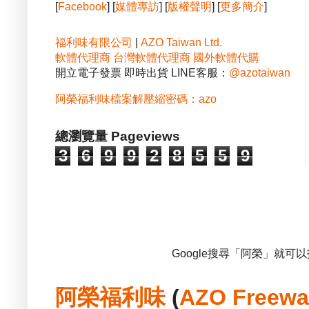
[
Facebook
] [
媒體專訪
] [
版權聲明
] [
更多簡介
]
福利味有限公司
|
AZO Taiwan Ltd.
軟體代理商
台灣軟體代理商
國外軟體代購
開立電子發票 即時出貨 LINE客服：
@azotaiwan
阿榮福利味檔案解壓縮密碼：azo
總瀏覽量 Pageviews
3
6
9
9
2
8
5
5
9
Google搜尋「阿榮」就可
阿榮福利味
(
AZO Freewa