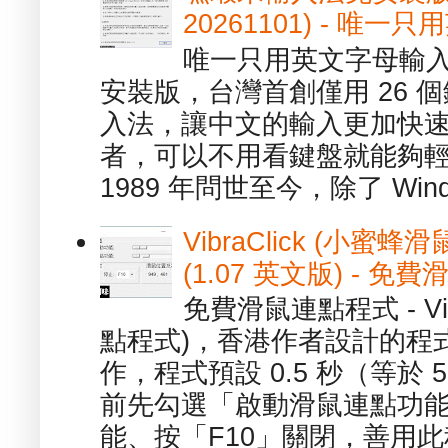
20261101) - 
唯一只用英文字母輸入
安裝版，台灣首創僅用 26
入法，讓中文的輸入更加快
者，可以不用看鍵盤就能夠
1989 年問世至今，除了 Wind
VibraClick (小蜜
(1.07 英文版) - 
免費滑鼠連點程式 - Vib
點程式)，香港作者設計的程
作，程式預設 0.5 秒（等於
前先勾選「啟動滑鼠連點功能
能、按「F10」關閉，善用此程