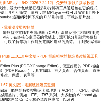
版 (KMPlayer 64X 2026.7.24.12) - 免安裝版影片播放軟體
影片播放軟體，最大特色就是把很多影片解碼工具通通包在它的程式
具相互衝突，還有，跟 MPlayer 一樣可以預覽 BT 未下
tube 這類網站抓下來的 FLV 影片檔，下載的影片幾...
中文版 - 電腦溫度監控軟體
Temp，能夠監控電腦中央處理器（CPU）溫度及提供相關有用資
AMD、VIA ，在多核心處理器的電腦上，還可以分別顯示每個核
，可以了解每項工作對於電腦所造成的負荷。（ 阿榮福利味
tor Plus 11.0.1.0 中文版 - PDF 檔編輯軟體標註修改檢視工具
)
Editor Plus (PDF-XChange Editor)，便宜好用的 PDF 檔編
器（PDF Reader），具有編輯、插入頁面、合併頁面、置換
改、保護、表單等...
 (1.67 英文版) - 電腦硬體溫度監測
nitor，能夠即時監控顯示卡處理器（ ACPI ）、CPU、硬碟
晶片，例如：ITE、IT87 系列、大多數的 Winbond 晶
的處理器 On-Die 核心溫度感應器，以及透...