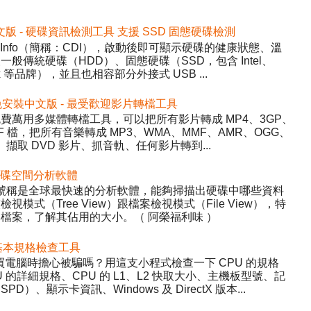
2 免安裝中文版 - 硬碟資訊檢測工具 支援 SSD 固態硬碟檢測
DiskInfo（簡稱：CDI），啟動後即可顯示硬碟的健康狀態、溫
般傳統硬碟（HDD）、固態硬碟（SSD，包含 Intel、
inx 等品牌），並且也相容部分外接式 USB ...
5.22 免安裝中文版 - 最受歡迎影片轉檔工具
y）- 免費萬用多媒體轉檔工具，可以把所有影片轉成 MP4、3GP、
WF 檔，把所有音樂轉成 MP3、WMA、MMF、AMR、OGG、
、擷取 DVD 影片、抓音軌、任何影片轉到...
 - 硬碟空間分析軟體
ree，號稱是全球最快速的分析軟體，能夠掃描出硬碟中哪些資料
式（Tree View）跟檔案檢視模式（File View），特
檔案，了解其佔用的大小。（ 阿榮福利味 ）
 硬體基本規格檢查工具
程式，買電腦時擔心被騙嗎？用這支小程式檢查一下 CPU 的規格
的詳細規格、CPU 的 L1、L2 快取大小、主機板型號、記
、顯示卡資訊、Windows 及 DirectX 版本...