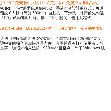
式) 1.06.7 免安裝中文版 (1.07 英文版) - 免費滑鼠連點程式
ick (vClick、小蜜蜂滑鼠連點程式)，香港作者設計的程式，可以
設 0.5 秒（等於 500ms）自動按一下滑鼠，使用前先勾選
F9」啟動連點功能、按「F10」關閉，善用此程式...
589 (試用期限：20261101) - 唯一只用英文字母輸入的中文輸
法 - 嘸蝦米輸入法免安裝版，台灣首創僅用 26 個鍵盤英
，讓中文的輸入更加快速且方便，有學習過英打的使用者，可
，嘸蝦米輸入法於 1989 年問世至今，除了 Windows 版