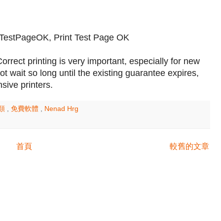
estPageOK, Print Test Page OK
orrect printing is very important, especially for new
not wait so long until the existing guarantee expires,
sive printers.
分類
,
免費軟體
,
Nenad Hrg
首頁
較舊的文章