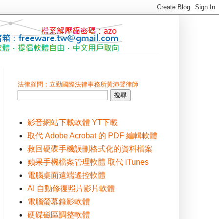
法律顧問：立勤國際法律事務所黃沛聲律師
影音網站下載軟體 YT下載
取代 Adobe Acrobat 的 PDF 編輯軟體
救回硬碟手機誤刪格式化的資料檔案
蘋果手機檔案管理軟體 取代 iTunes
電腦桌面遠端遙控軟體
AI 自動修復照片影片軟體
電腦螢幕錄影軟體
硬碟磁區調整軟體