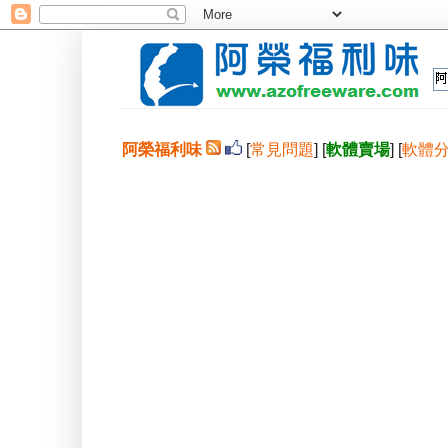
阿榮福利味
[
常見問題
] [
軟體賣場
] [
軟體