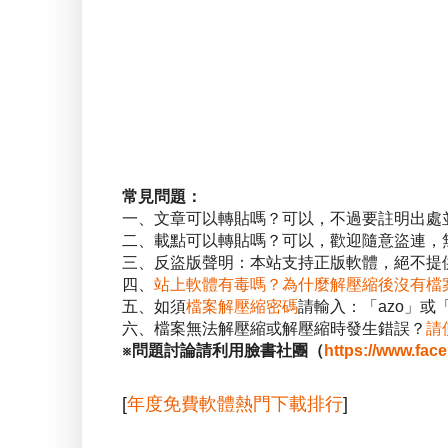
常見問題：
一、文章可以轉貼嗎？可以，不過要註明出處
二、載點可以轉貼嗎？可以，歡迎隨意盜連，
三、反盜版聲明：本站支持正版軟體，絕不提供
四、
站上軟體有毒嗎？為什麼解壓縮後沒有檔
五、如須
檔案解壓縮密碼
請輸入：「azo」或
六、檔案無法解壓縮或解壓縮時發生錯誤？
請
※問題討論請利用臉書社團（
https://www.fac
[
年度免費軟體熱門下載排行
]