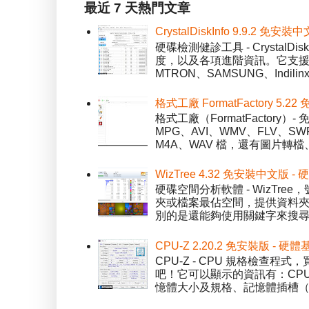
最近 7 天熱門文章
CrystalDiskInfo 9.9.
硬碟檢測健診工具 - Crystal
度，以及各項進階資訊。它支援一
MTRON、SAMSUNG、Indil
格式工廠 FormatFactory 
格式工廠（FormatFactor
MPG、AVI、WMV、FLV、S
M4A、WAV 檔，還有圖片轉檔
WizTree 4.32 免安裝中文版
硬碟空間分析軟體 - WizT
夾或檔案最佔空間，提供資料夾檢視模
別的是還能夠使用關鍵字來搜尋
CPU-Z 2.20.2 免安裝版 -
CPU-Z - CPU 規格檢查
吧！它可以顯示的資訊有：CPU 
憶體大小及規格、記憶體插槽（SPD）