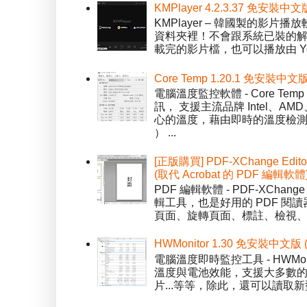
KMPlayer 4.2.3.37 免安裝中文
KMPlayer – 韓國製的
資料夾裡！不會跟系統已裝的解碼工
載完的影片檔，也可以播放由 You
Core Temp 1.20.1 免安裝
電腦溫度監控軟體 - Core 
訊， 支援主流品牌 Intel、
心的溫度，藉由即時的溫度檢測
） ...
[正版購買] PDF-XChange Edi
(取代 Acrobat 的 PDF 編輯軟體
PDF 編輯軟體 - PDF-XChange 
輯工具，也是好用的 PDF 閱讀
頁面、旋轉頁面、標註、檢視、修
HWMonitor 1.30 免安裝中文版
電腦溫度即時監控工具 - HWMo
溫度與電池效能，支援大多數的感應
片...等等，除此，還可以讀取新型