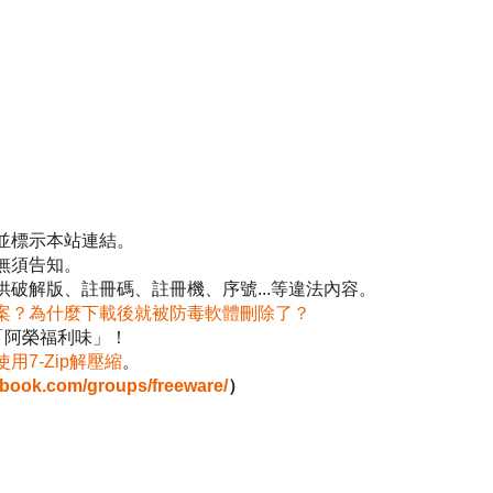
並標示本站連結。
無須告知。
破解版、註冊碼、註冊機、序號...等違法內容。
案？為什麼下載後就被防毒軟體刪除了？
「阿榮福利味」！
使用7-Zip解壓縮
。
ebook.com/groups/freeware/
）