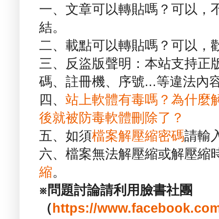
一、文章可以轉貼嗎？可以，
結。
二、載點可以轉貼嗎？可以，
三、反盜版聲明：本站支持正
碼、註冊機、序號...等違法內
四、
站上軟體有毒嗎？為什麼
後就被防毒軟體刪除了？
五、如須
檔案解壓縮密碼
請輸
六、檔案無法解壓縮或解壓縮
縮
。
※問題討論請利用臉書社團
（
https://www.facebook.com