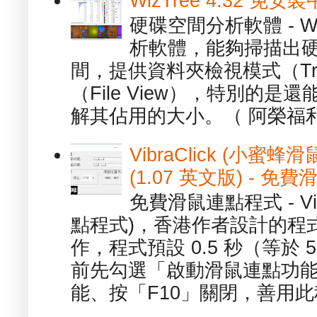
WizTree 4.32 
硬碟空間分析軟體 - W
析軟體，能夠掃描出
間，提供資料夾檢視模式（Tre
（File View），特別的
解其佔用的大小。（ 阿榮福利
VibraClick (小蜜
(1.07 英文版) - 
免費滑鼠連點程式 - Vib
點程式)，香港作者設計的程
作，程式預設 0.5 秒（等於
前先勾選「啟動滑鼠連點功能
能、按「F10」關閉，善用此程