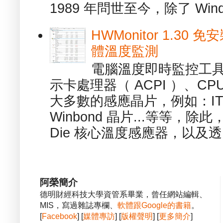
1989 年問世至今，除了 Wind
HWMonitor 1.30 
體溫度監測
電腦溫度即時監控工具 -
示卡處理器（ ACPI ）、
大多數的感應晶片，例如：ITE
Winbond 晶片...等等，
Die 核心溫度感應器，以及透.
阿榮簡介
德明財經科技大學資管系畢業，曾任網站編輯、
MIS，寫過雜誌專欄、
軟體跟Google的書籍
。
[
Facebook
] [
媒體專訪
] [
版權聲明
] [
更多簡介
]