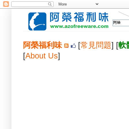
阿榮福利味
[
常見問題
] [
軟
[
About Us
]