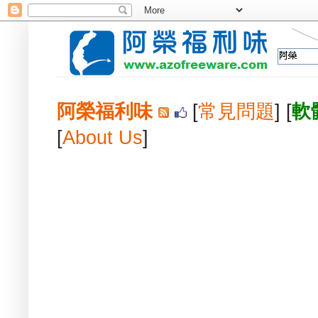
阿榮福利味
[
常見問題
] [
軟
[
About Us
]