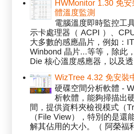
HWMonitor 1.30 
體溫度監測
電腦溫度即時監控工具 -
示卡處理器（ ACPI ）、
大多數的感應晶片，例如：ITE
Winbond 晶片...等等，
Die 核心溫度感應器，以及透.
WizTree 4.32 
硬碟空間分析軟體 - W
析軟體，能夠掃描出
間，提供資料夾檢視模式（Tre
（File View），特別的
解其佔用的大小。（ 阿榮福利