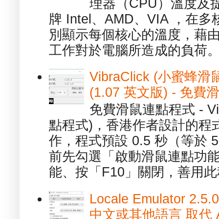
理器（CPU）溫度及
牌 Intel、AMD、VIA 
別顯示每個核心的溫度，藉
工作對於電腦所造成的負荷。（ 
VibraClick (小蜜
(1.07 英文版) - 
免費滑鼠連點程式 - Vib
點程式)，香港作者設計的程
作，程式預設 0.5 秒（等於
前先勾選「啟動滑鼠連點功能
能、按「F10」關閉，善用此程
Locale Emulator
中文或其他語言 取代 AppL