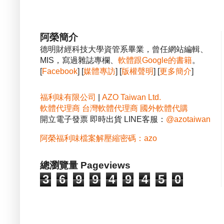
阿榮簡介
德明財經科技大學資管系畢業，曾任網站編輯、
MIS，寫過雜誌專欄、
軟體跟Google的書籍
。
[
Facebook
] [
媒體專訪
] [
版權聲明
] [
更多簡介
]
福利味有限公司
|
AZO Taiwan Ltd.
軟體代理商
台灣軟體代理商
國外軟體代購
開立電子發票 即時出貨 LINE客服：
@azotaiwan
阿榮福利味檔案解壓縮密碼：azo
總瀏覽量 Pageviews
3
6
9
9
4
9
4
5
0