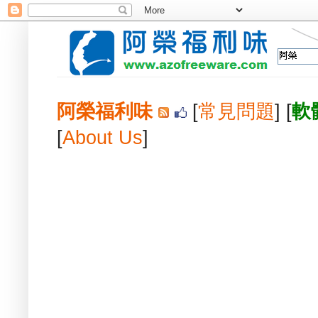
阿榮福利味
[
常見問題
] [
軟
[
About Us
]