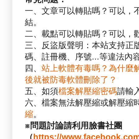
一、文章可以轉貼嗎？可以，
結。
二、載點可以轉貼嗎？可以，
三、反盜版聲明：本站支持正
碼、註冊機、序號...等違法內
四、
站上軟體有毒嗎？為什麼
後就被防毒軟體刪除了？
五、如須
檔案解壓縮密碼
請輸
六、檔案無法解壓縮或解壓縮
縮
。
※問題討論請利用臉書社團
（
https://www.facebook.com