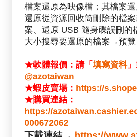
檔案還原為映像檔；其檔案還
還原從資源回收筒刪除的檔案
案、還原 USB 隨身碟誤刪
大小搜尋要還原的檔案→預覽
★軟體報價：請「
填寫資料
」
@azotaiwan
★蝦皮賣場：
https://s.sho
★購買連結：
https://azotaiwan.cashier.
000672062
下載連結→
https://www.a