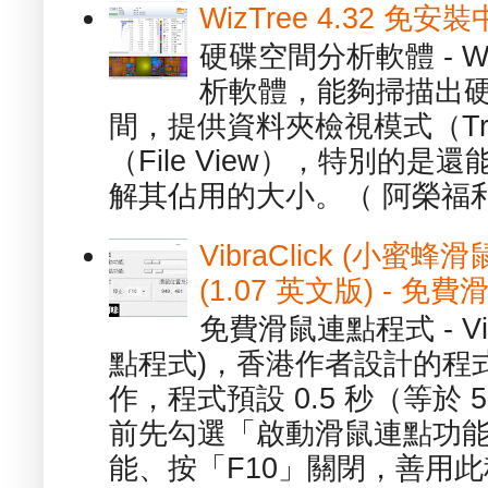
WizTree 4.32 
硬碟空間分析軟體 - W
析軟體，能夠掃描出
間，提供資料夾檢視模式（Tre
（File View），特別的
解其佔用的大小。（ 阿榮福利
VibraClick (小蜜
(1.07 英文版) - 
免費滑鼠連點程式 - Vib
點程式)，香港作者設計的程
作，程式預設 0.5 秒（等於
前先勾選「啟動滑鼠連點功能
能、按「F10」關閉，善用此程