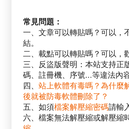
常見問題：
一、文章可以轉貼嗎？可以，
結。
二、載點可以轉貼嗎？可以，
三、反盜版聲明：本站支持正
碼、註冊機、序號...等違法內
四、
站上軟體有毒嗎？為什麼
後就被防毒軟體刪除了？
五、如須
檔案解壓縮密碼
請輸
六、檔案無法解壓縮或解壓縮
縮
。