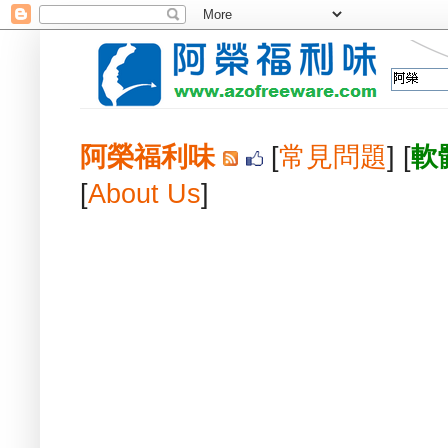
阿榮福利味
[
常見問題
] [
軟
[
About Us
]