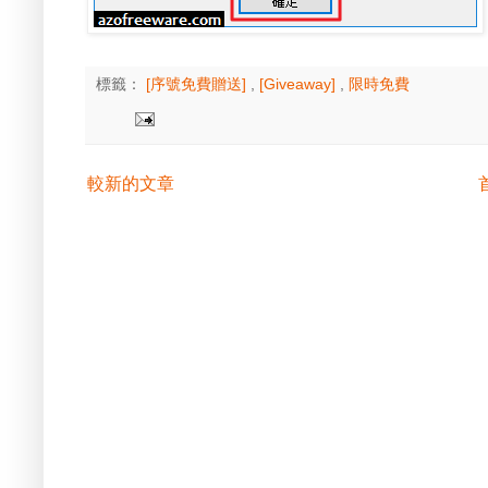
標籤：
[序號免費贈送]
,
[Giveaway]
,
限時免費
較新的文章