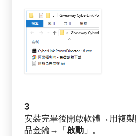
3
安裝完畢後開啟軟體→用複製
品金鑰→「
啟動
」。