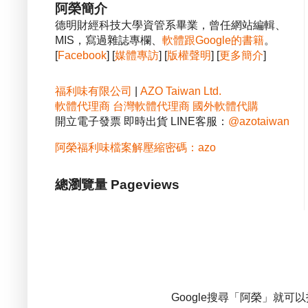
阿榮簡介
德明財經科技大學資管系畢業，曾任網站編輯、
MIS，寫過雜誌專欄、
軟體跟Google的書籍
。
[
Facebook
] [
媒體專訪
] [
版權聲明
] [
更多簡介
]
福利味有限公司
|
AZO Taiwan Ltd.
軟體代理商
台灣軟體代理商
國外軟體代購
開立電子發票 即時出貨 LINE客服：
@azotaiwan
阿榮福利味檔案解壓縮密碼：azo
總瀏覽量 Pageviews
Google搜尋「阿榮」就可