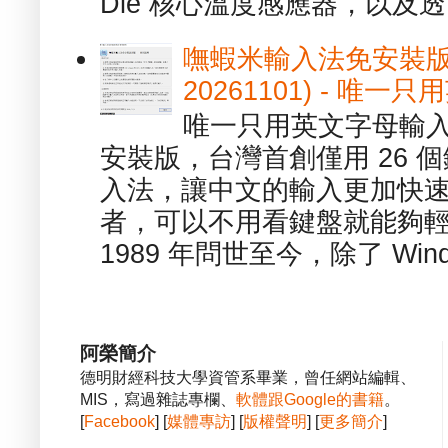
Die 核心溫度感應器，以及透.
嘸蝦米輸入法免安裝版 1.
20261101) - 
唯一只用英文字母輸入
安裝版，台灣首創僅用 26
入法，讓中文的輸入更加快
者，可以不用看鍵盤就能夠
1989 年問世至今，除了 Wind
阿榮簡介
德明財經科技大學資管系畢業，曾任網站編輯、
MIS，寫過雜誌專欄、
軟體跟Google的書籍
。
[
Facebook
] [
媒體專訪
] [
版權聲明
] [
更多簡介
]