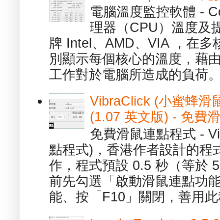
電腦溫度監控軟體 - C
理器（CPU）溫度及
牌 Intel、AMD、VIA 
別顯示每個核心的溫度，藉
工作對於電腦所造成的負荷。（ 
VibraClick (小蜜
(1.07 英文版) - 
免費滑鼠連點程式 - Vib
點程式)，香港作者設計的程
作，程式預設 0.5 秒（等於
前先勾選「啟動滑鼠連點功能
能、按「F10」關閉，善用此程