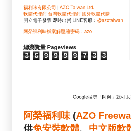
福利味有限公司
|
AZO Taiwan Ltd.
軟體代理商
台灣軟體代理商
國外軟體代購
開立電子發票 即時出貨 LINE客服：
@azotaiwan
阿榮福利味檔案解壓縮密碼：azo
總瀏覽量 Pageviews
3
6
9
9
9
9
7
3
3
Google搜尋「阿榮」就可
阿榮福利味
(
AZO Freewa
供
免安裝
軟體
、
中文版
軟