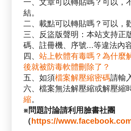
一、文章可以轉貼嗎？可以，
結。
二、載點可以轉貼嗎？可以，
三、反盜版聲明：本站支持正
碼、註冊機、序號...等違法內
四、
站上軟體有毒嗎？為什麼
後就被防毒軟體刪除了？
五、如須
檔案解壓縮密碼
請輸
六、檔案無法解壓縮或解壓縮
縮
。
※問題討論請利用臉書社團
（
https://www.facebook.com