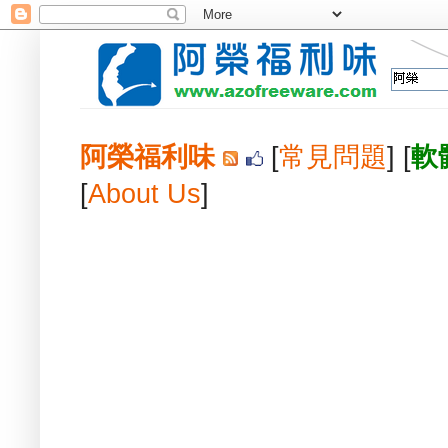
阿榮福利味
[
常見問題
] [
軟
[
About Us
]