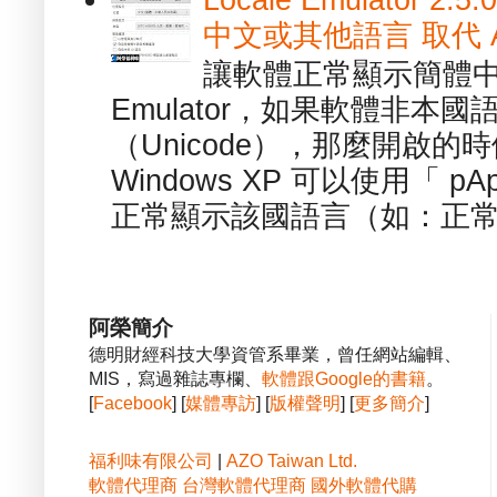
Locale Emulator
中文或其他語言 取代 AppL
讓軟體正常顯示簡體中文或
Emulator，如果軟體非本
（Unicode），那麼開啟
Windows XP 可以使用「 p
正常顯示該國語言（如：正常顯
阿榮簡介
德明財經科技大學資管系畢業，曾任網站編輯、
MIS，寫過雜誌專欄、
軟體跟Google的書籍
。
[
Facebook
] [
媒體專訪
] [
版權聲明
] [
更多簡介
]
福利味有限公司
|
AZO Taiwan Ltd.
軟體代理商
台灣軟體代理商
國外軟體代購