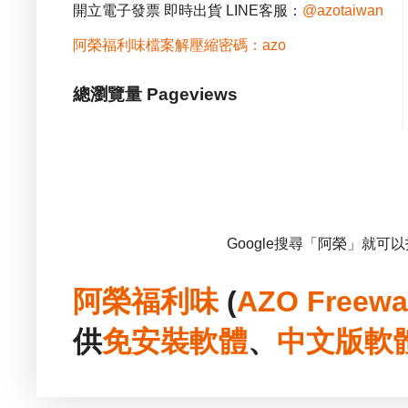
開立電子發票 即時出貨 LINE客服：
@azotaiwan
阿榮福利味檔案解壓縮密碼：azo
總瀏覽量 Pageviews
Google搜尋「阿榮」就可
阿榮福利味
(
AZO Freewa
供
免安裝
軟體
、
中文版
軟