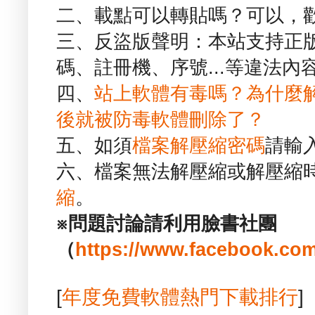
二、載點可以轉貼嗎？可以，
三、反盜版聲明：本站支持正
碼、註冊機、序號...等違法內
四、
站上軟體有毒嗎？為什麼
後就被防毒軟體刪除了？
五、如須
檔案解壓縮密碼
請輸
六、檔案無法解壓縮或解壓縮
縮
。
※問題討論請利用臉書社團
（
https://www.facebook.com
[
年度免費軟體熱門下載排行
]