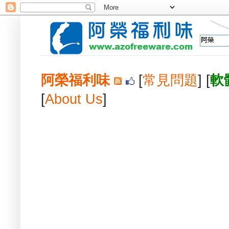
阿榮福利味
[
常見問題
] [
軟
[
About Us
]