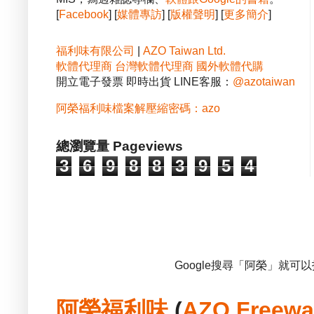
[
Facebook
] [
媒體專訪
] [
版權聲明
] [
更多簡介
]
福利味有限公司
|
AZO Taiwan Ltd.
軟體代理商
台灣軟體代理商
國外軟體代購
開立電子發票 即時出貨 LINE客服：
@azotaiwan
阿榮福利味檔案解壓縮密碼：azo
總瀏覽量 Pageviews
3
6
9
8
8
3
9
5
4
Google搜尋「阿榮」就可
阿榮福利味
(
AZO Freewa