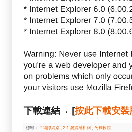
* Internet Explorer 6.0 (6.00
* Internet Explorer 7.0 (7.00
* Internet Explorer 8.0 (8.00
Warning: Never use Internet E
you're a web developer and y
on problems which only occur 
your visitors use Mozilla Fire
下載連結→ [
按此下載安裝
標籤：
2 網際網路
,
2.1 瀏覽器相關
,
免費軟體