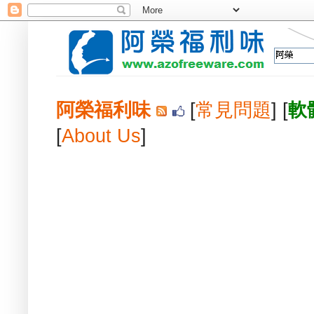
阿榮福利味
[
常見問題
] [
軟
[
About Us
]