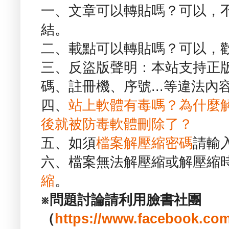
一、文章可以轉貼嗎？可以，
結。
二、載點可以轉貼嗎？可以，
三、反盜版聲明：本站支持正
碼、註冊機、序號...等違法內
四、
站上軟體有毒嗎？為什麼
後就被防毒軟體刪除了？
五、如須
檔案解壓縮密碼
請輸
六、檔案無法解壓縮或解壓縮
縮
。
※問題討論請利用臉書社團
（
https://www.facebook.com