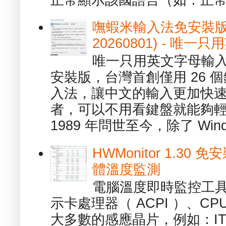
嘸蝦米輸入法免安裝版 1.
20260801) - 
唯一只用英文字母輸入
安裝版，台灣首創僅用 26
入法，讓中文的輸入更加快
者，可以不用看鍵盤就能夠
1989 年問世至今，除了 Wind
HWMonitor 1.30 
體溫度監測
電腦溫度即時監控工具 -
示卡處理器（ ACPI ）、
大多數的感應晶片，例如：ITE